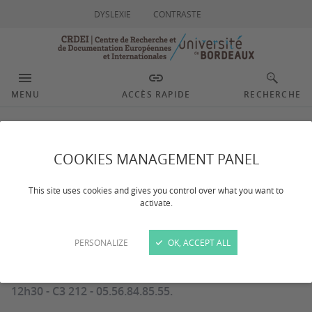
DYSLEXIE
CONTRASTE
MENU
ACCÈS RAPIDE
RECHERCHE
La bibliothèque du
COOKIES MANAGEMENT PANEL
CRDEI
This site uses cookies and gives you control over what you want to
activate.
Dernière mise à jour :
le 30/09/2025
PERSONALIZE
OK, ACCEPT ALL
Horaires d'ouverture : du lundi au vendredi de 09h30 à
12h30 - C3 212 - 05.56.84.85.55.